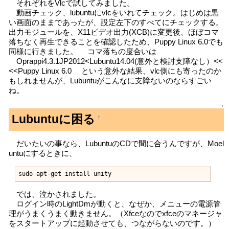
それぞれをVlcで試してみました。
動画チェック、lubuntuにvlcをいれてチェック。はじめは黒
い画面のままであったが、設定左下のすべてにチェックする。
出力モジュールを、X11ビデオ出力(XCB)に変更後、ほぼコマ
落ちなく再生できることを確認したため、Puppy Linux 6.0でも
同様に行きました。 コマ落ちの度合いは
Oprappi4.3.1JP2012<Lubuntu14.04(意外と検討支障なし）<<
<<Puppy Linux 6.0 という意外な結果、vlc側にも寄ったのか
もしれませんが、Lubuntuがこんなに支障ないのならすごい
ね。
↑
Lubuntuに困る
†
だいたいの事なら、LubuntuのCDで間に合うんですが、Moel
untuにするときに、
sudo apt-get install unity
では、泣かされました。
ログイン時のLightDmが動くと、なぜか、メニューの電源管
理がうまくうまく動きません。（Xfceなのでxfceのマネージャ
をスタートアップに起動させても、つながらないのです。）