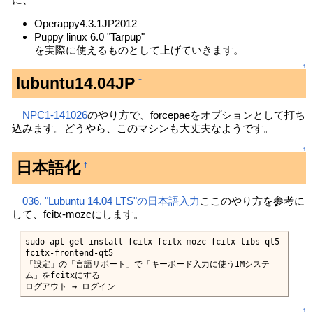
Operappy4.3.1JP2012
Puppy linux 6.0 "Tarpup"
を実際に使えるものとして上げていきます。
↑
lubuntu14.04JP
†
NPC1-141026
のやり方で、forcepaeをオプションとして打ち
込みます。どうやら、このマシンも大丈夫なようです。
↑
日本語化
†
036. "Lubuntu 14.04 LTS"の日本語入力
ここのやり方を参考に
して、fcitx-mozcにします。
sudo apt-get install fcitx fcitx-mozc fcitx-libs-qt5 
fcitx-frontend-qt5

「設定」の「言語サポート」で「キーボード入力に使うIMシステ
ム」をfcitxにする

ログアウト → ログイン
↑