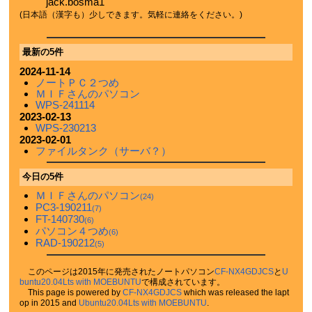
jack.bosma1
(日本語（漢字も）少しできます。気軽に連絡をください。)
最新の5件
2024-11-14
ノートＰＣ２つめ
ＭＩＦさんのパソコン
WPS-241114
2023-02-13
WPS-230213
2023-02-01
ファイルタンク（サーバ？）
今日の5件
ＭＩＦさんのパソコン
(24)
PC3-190211
(7)
FT-140730
(6)
パソコン４つめ
(6)
RAD-190212
(5)
このページは2015年に発売されたノートパソコン
CF-NX4GDJCS
と
U
buntu20.04Lts with MOEBUNTU
で構成されています。
This page is powered by
CF-NX4GDJCS
which was released the lapt
op in 2015 and
Ubuntu20.04Lts with MOEBUNTU
.