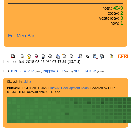
total:
4549
today:
2
yesterday:
3
now:
1
Edit:MenuBar
(3071d)
Last-modified: 2018-03-13 (火) 07:47:39
Link:
NPC3-141213
Puppy4.3.1JP
NPC1-141026
(3071d)
(3071d)
(3071d)
Site admin:
alpha
PukiWiki 1.5.4
© 2001-2022
PukiWiki Development Team
. Powered by PHP
8.3.33. HTML convert time: 0.112 sec.