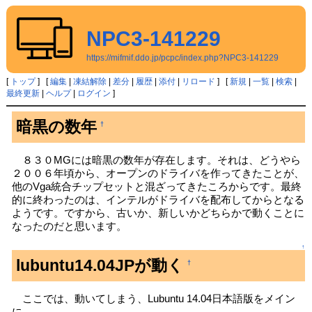
NPC3-141229
https://mifmif.ddo.jp/pcpc/index.php?NPC3-141229
[
トップ
] [
編集
|
凍結解除
|
差分
|
履歴
|
添付
|
リロード
] [
新規
|
一覧
|
検索
|
最終更新
|
ヘルプ
|
ログイン
]
暗黒の数年
†
８３０MGには暗黒の数年が存在します。それは、どうやら
２００６年頃から、オープンのドライバを作ってきたことが、
他のVga統合チップセットと混ざってきたころからです。最終
的に終わったのは、インテルがドライバを配布してからとなる
ようです。ですから、古いか、新しいかどちらかで動くことに
なったのだと思います。
↑
lubuntu14.04JPが動く
†
ここでは、動いてしまう、Lubuntu 14.04日本語版をメイン
に、