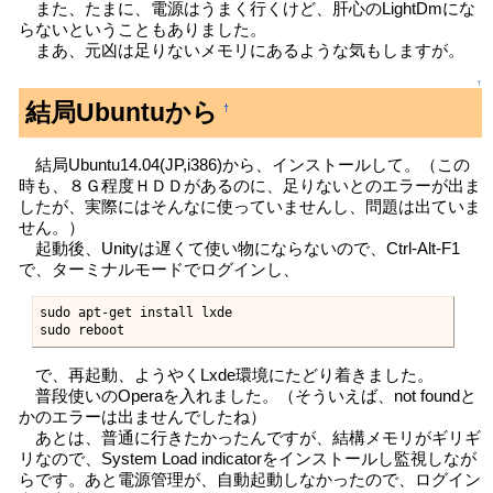
また、たまに、電源はうまく行くけど、肝心のLightDmにな
らないということもありました。
まあ、元凶は足りないメモリにあるような気もしますが。
↑
結局Ubuntuから
†
結局Ubuntu14.04(JP,i386)から、インストールして。（この
時も、８Ｇ程度ＨＤＤがあるのに、足りないとのエラーが出ま
したが、実際にはそんなに使っていませんし、問題は出ていま
せん。）
起動後、Unityは遅くて使い物にならないので、Ctrl-Alt-F1
で、ターミナルモードでログインし、
sudo apt-get install lxde

sudo reboot
で、再起動、ようやくLxde環境にたどり着きました。
普段使いのOperaを入れました。（そういえば、not foundと
かのエラーは出ませんでしたね）
あとは、普通に行きたかったんですが、結構メモリがギリギ
リなので、System Load indicatorをインストールし監視しなが
らです。あと電源管理が、自動起動しなかったので、ログイン