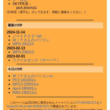
SKYPE名：
jack.bosma1
(日本語（漢字も）少しできます。気軽に連絡をください。)
最新の5件
2024-11-14
ノートＰＣ２つめ
ＭＩＦさんのパソコン
WPS-241114
2023-02-13
WPS-230213
2023-02-01
ファイルタンク（サーバ？）
今日の5件
ＭＩＦさんのパソコン
(8)
PC2-181003
(4)
NPC2-220913
(4)
npc4-180401
(3)
RAD-190212
(3)
このページは2015年に発売されたノートパソコン
CF-NX4GDJCS
と
U
buntu20.04Lts with MOEBUNTU
で構成されています。
This page is powered by
CF-NX4GDJCS
which was released the lapt