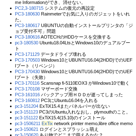
me Informationができ、消せない。
PC2,3-180715
システムの復元の再設定
PC3-180630
Rainmeterでお気に入りのガジェットをいれ
た。
PC3-180617
UBUNTUの自動インストールプリンタの「ジ
ョブ受付不可」問題
PC3-180616
AOTECHのHDDケースを交換する
pc3-180530
Ubuntu18.04LtsとWindows10のデュアルブー
ト
PC3-171129
データドライブ壊れる
PC3-170503
Windows10とUBUNTU16.04(2HDD)でのUEF
Iブート（リベンジ）
PC3-170430
Windows10とUBUNTU16.04(2HDD)でのUEF
Iブート（失敗）
PC3-170116
Scansnap fi-5110EOX3 がWindows10で動く
PC3-170108
マザーボード交換
PC3-161016
バックアップ用ＨＤＤが逝ってしまった
PC3-160812
PC3にUbuntu16.04を入れる
pc3-151204
ExTiX15.4またパネルバーが出ない
pc3-151123
PC3のUbuntu入れなおし、plymouthのこと。
pc3-151122
ExTiX15.4(15.10)のインストール
pc3-1506211
ExTix
network printer memo,libre office memo
pc3-150621
ログインとスプラッシュ萌え
pc3-150620
あり物でどこまで萌えるかな？