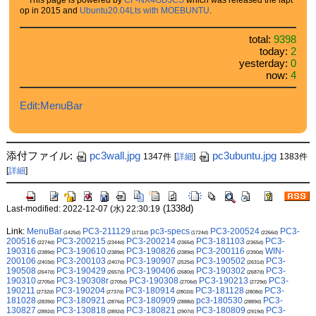
op in 2015 and
Ubuntu20.04Lts with MOEBUNTU
.
total:
9398
today:
2
yesterday:
0
now:
4
Edit:MenuBar
添付ファイル:
pc3wall.jpg
pc3ubuntu.jpg
1347件
[
詳細
]
1383件
[
詳細
]
(1338d)
Last-modified: 2022-12-07 (水) 22:30:19
Link:
MenuBar
PC3-211129
pc3-specs
PC3-200524
PC3-
(1425d)
(1711d)
(1724d)
(2266d)
200516
PC3-200215
PC3-200214
PC3-181103
PC3-
(2274d)
(2344d)
(2365d)
(2365d)
190316
PC3-190610
PC3-190826
PC3-200116
WIN-
(2389d)
(2389d)
(2389d)
(2390d)
200106
PC3-200103
PC3-190907
PC3-190502
PC3-
(2403d)
(2407d)
(2525d)
(2631d)
190508
PC3-190429
PC3-190406
PC3-190302
PC3-
(2647d)
(2657d)
(2680d)
(2687d)
190310
PC3-190308r
PC3-190308
PC3-190213
PC3-
(2705d)
(2705d)
(2706d)
(2729d)
190211
PC3-190204
PC3-180914
PC3-181128
PC3-
(2732d)
(2737d)
(2802d)
(2808d)
181028
PC3-180921
PC3-180909
pc3-180530
PC3-
(2839d)
(2876d)
(2888d)
(2889d)
130827
PC3-130818
PC3-180821
PC3-180809
PC3-
(2892d)
(2892d)
(2907d)
(2919d)