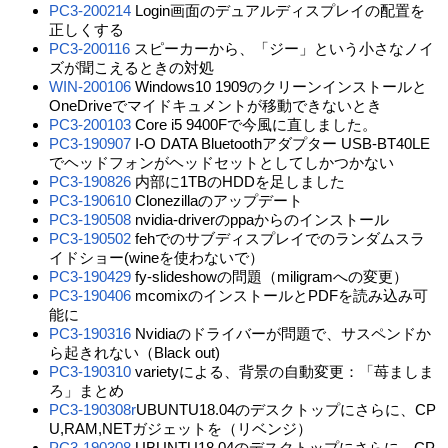
PC3-200214
Login画面のデュアルディスプレイの配置を
正しくする
PC3-200116
スピーカーから、「ジー」という小さなノイ
ズが聞こえるときの対処
WIN-200106
Windows10 1909のクリーンインストールと
OneDriveでマイドキュメントが移動できないとき
PC3-200103
Core i5 9400Fで今風に直しました。
PC3-190907
I-O DATA Bluetoothアダプター USB-BT40LE
でヘッドフォンがヘッドセットとしてしかつかない
PC3-190826
内部に1TBのHDDを足しました
PC3-190610
Clonezillaのアップデート
PC3-190508
nvidia-driverのppaからのインストール
PC3-190502
fehでのサブディスプレイでのランダムスラ
イドショー(wineを使わないで）
PC3-190429
fy-slideshowの問題（miligramへの変更）
PC3-190406
mcomixのインストールとPDFを読み込み可
能に
PC3-190316
Nvidiaのドライバーが問題で、サスペンドか
ら起きれない（Black out)
PC3-190310
varietyによる、背景の自動変更：「苺ましま
ろ」まとめ
PC3-190308r
UBUNTU18.04のデスクトップにさらに、CP
U,RAM,NETガジェットを（リベンジ）
PC3-190308
UBUNTU18.04のデスクトップにさらに、CP