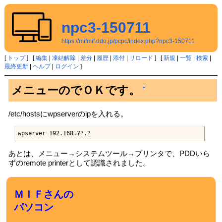
npc3-150711
https://mifmif.ddo.jp/pcpc/index.php?npc3-150711
[
トップ
] [
編集
|
凍結解除
|
差分
|
履歴
|
添付
|
リロード
] [
新規
|
一覧
|
検索
|
最終更新
|
ヘルプ
|
ログイン
]
メニューのでＯＫです。
†
/etc/hostsにwpserverのipを入れる。
wpserver 192.168.??.?
あとは、メニュー→システムツール→プリンタで、PDDいら
ずのremote printerとして認識されました。
ＭＩＦさんの
パソコン