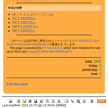
今日の5件
ＭＩＦさんのパソコン
(15)
PC2-181003
(4)
PC3-200215
(4)
NPC2-220913
(4)
NET-230201
(4)
このページは2015年に発売されたノートパソコン
CF-NX4GDJCS
と
U
buntu20.04Lts with MOEBUNTU
で構成されています。
This page is powered by
CF-NX4GDJCS
which was released the lapt
op in 2015 and
Ubuntu20.04Lts with MOEBUNTU
.
total:
2853
today:
2
yesterday:
1
now:
3
Edit:MenuBar
(3940d)
Last-modified: 2015-10-23 (金) 22:49:54