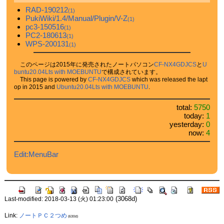
RAD-190212
(1)
PukiWiki/1.4/Manual/Plugin/V-Z
(1)
pc3-150516
(1)
PC2-180613
(1)
WPS-200131
(1)
このページは2015年に発売されたノートパソコン
CF-NX4GDJCS
と
U
buntu20.04Lts with MOEBUNTU
で構成されています。
This page is powered by
CF-NX4GDJCS
which was released the lapt
op in 2015 and
Ubuntu20.04Lts with MOEBUNTU
.
total:
5750
today:
1
yesterday:
0
now:
4
Edit:MenuBar
(3068d)
Last-modified: 2018-03-13 (火) 01:23:00
Link:
ノートＰＣ２つめ
(630d)