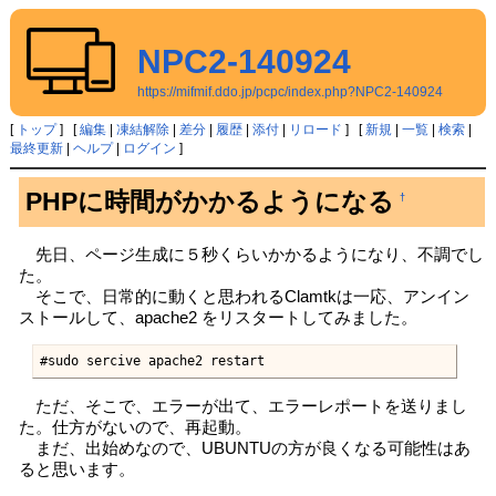
NPC2-140924
https://mifmif.ddo.jp/pcpc/index.php?NPC2-140924
[
トップ
] [
編集
|
凍結解除
|
差分
|
履歴
|
添付
|
リロード
] [
新規
|
一覧
|
検索
|
最終更新
|
ヘルプ
|
ログイン
]
PHPに時間がかかるようになる
†
先日、ページ生成に５秒くらいかかるようになり、不調でし
た。
そこで、日常的に動くと思われるClamtkは一応、アンイン
ストールして、apache2 をリスタートしてみました。
#sudo sercive apache2 restart
ただ、そこで、エラーが出て、エラーレポートを送りまし
た。仕方がないので、再起動。
まだ、出始めなので、UBUNTUの方が良くなる可能性はあ
ると思います。