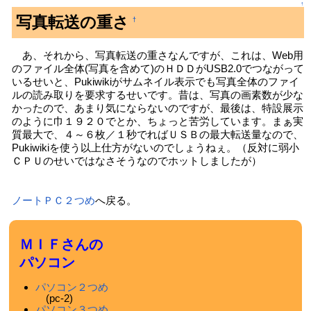
↑
写真転送の重さ
†
あ、それから、写真転送の重さなんですが、これは、Web用
のファイル全体(写真を含めて)のＨＤＤがUSB2.0でつながって
いるせいと、Pukiwikiがサムネイル表示でも写真全体のファイ
ルの読み取りを要求するせいです。昔は、写真の画素数が少な
かったので、あまり気にならないのですが、最後は、特設展示
のように巾１９２０でとか、ちょっと苦労しています。まぁ実
質最大で、４～６枚／１秒でればＵＳＢの最大転送量なので、
Pukiwikiを使う以上仕方がないのでしょうねぇ。（反対に弱小
ＣＰＵのせいではなさそうなのでホットしましたが）
ノートＰＣ２つめ
へ戻る。
ＭＩＦさんの
パソコン
パソコン２つめ
(pc-2)
パソコン３つめ