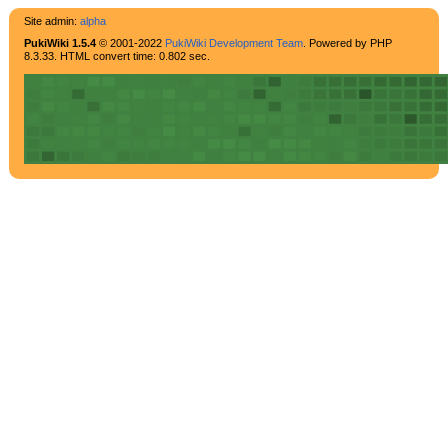
Site admin:
alpha
PukiWiki 1.5.4
© 2001-2022
PukiWiki Development Team
. Powered by PHP
8.3.33. HTML convert time: 0.802 sec.