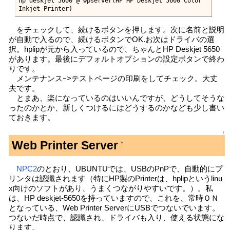
hp deskjet 5600 @ wpserver(HP HP Deskjet 5600 Color 
Inkjet Printer)
をチェックして、続けるボタンを押します。次に名前と説明
が自動で入るので、続けるボタンでOK.お次はドライバの選
択。hplipが元から入っているので、ちゃんとHP Deskjet 5650
があります。最後にデフォルトオプションの設定ボタンで終わ
りです。
メンテナンスｰ>テストページの印刷をしてチェック。大丈
夫です。
とまあ、楽になっているのはいいんですが、どうしてそうな
ったのかとか、新しくつけるにはどうするのかなども少し書い
ておきます。
↑
Web Printer Server
†
NPC2
のとおり、UBUNTUでは、USBのPnPで、自動的にプ
リンタは認識されます（特にHP製のPrinterは、hplipというlinu
x向けのソフトがあり、うまくつながりやすいです。）。私
は、HP deskjet-5650を持っていますので、これを、常時ＯＮ
となっている、Web Printer ServerにUSBでつないでいます。
つないだ時点で、認識され、ドライバも入り、使える状態にな
ります。