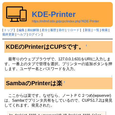
KDE-Printer
https://mifmif.ddo.jp/pcpc/index.php?KDE-Printer
[
トップ
] [
編集
|
凍結解除
|
差分
|
履歴
|
添付
|
リロード
] [
新規
|
一覧
|
検索
|
最終更新
|
ヘルプ
|
ログイン
]
KDEのPrinterはCUPSです。
†
最寄りのウェブブラウザで、127.0.0.1:631をURIに入力しま
す。一番上のタブで管理を選択。プリンターの追加ボタンを押
します。ユーザー名とパスワードを入力。
↑
SambaのPrinterは楽
†
ここからは楽です。なぜなら、ノートＰＣ２つめ(wpserver)
は、Sambaでプリンタ共有をしているので、CUPS1.7.2は発見
してくれます。発見された。