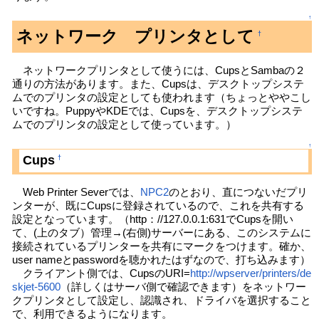
↑
ネットワーク プリンタとして
†
ネットワークプリンタとして使うには、CupsとSambaの２
通りの方法があります。また、Cupsは、デスクトップシステ
ムでのプリンタの設定としても使われます（ちょっとややこし
いですね。PuppyやKDEでは、Cupsを、デスクトップシステ
ムでのプリンタの設定として使っています。）
↑
Cups
†
Web Printer Severでは、
NPC2
のとおり、直につないだプリ
ンターが、既にCupsに登録されているので、これを共有する
設定となっています。（http：//127.0.0.1:631でCupsを開い
て、(上のタブ）管理→(右側)サーバーにある、このシステムに
接続されているプリンターを共有にマークをつけます。確か、
user nameとpasswordを聴かれたはずなので、打ち込みます）
クライアント側では、CupsのURI=
http://wpserver/printers/de
skjet-5600
（詳しくはサーバ側で確認できます）をネットワー
クプリンタとして設定し、認識され、ドライバを選択すること
で、利用できるようになります。