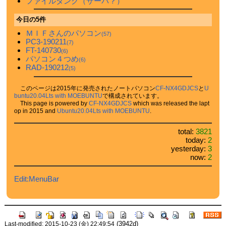
ファイルタンク（サーバ？）
今日の5件
ＭＩＦさんのパソコン
(57)
PC3-190211
(7)
FT-140730
(6)
パソコン４つめ
(6)
RAD-190212
(5)
このページは2015年に発売されたノートパソコン
CF-NX4GDJCS
と
U
buntu20.04Lts with MOEBUNTU
で構成されています。
This page is powered by
CF-NX4GDJCS
which was released the lapt
op in 2015 and
Ubuntu20.04Lts with MOEBUNTU
.
total:
3821
today:
2
yesterday:
3
now:
2
Edit:MenuBar
(3942d)
Last-modified: 2015-10-23 (金) 22:49:54