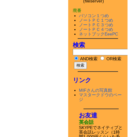
(fileserver)
廃番
パソコン１つめ
ノートＰＣ１つめ
ノートＰＣ３つめ
ノートＰＣ４つめ
ネットブックEeePC
検索
AND検索
OR検索
リンク
MIFさんの写真館
マスタークドウのペー
ジ
お友達
英会話
SKYPEでネイティブと
英会話レッスン（1時
間1,000円くらいを予