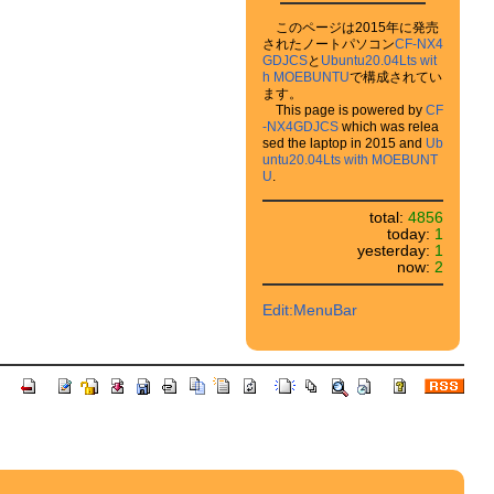
このページは2015年に発売
されたノートパソコン
CF-NX4
GDJCS
と
Ubuntu20.04Lts wit
h MOEBUNTU
で構成されてい
ます。
This page is powered by
CF
-NX4GDJCS
which was relea
sed the laptop in 2015 and
Ub
untu20.04Lts with MOEBUNT
U
.
total:
4856
today:
1
yesterday:
1
now:
2
Edit:MenuBar