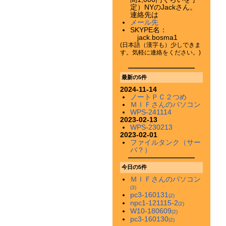
定）NYのJackさん。
連絡先は
メール先
SKYPE名：
jack.bosma1
(日本語（漢字も）少しできま
す。気軽に連絡をください。)
最新の5件
2024-11-14
ノートＰＣ２つめ
ＭＩＦさんのパソコン
WPS-241114
2023-02-13
WPS-230213
2023-02-01
ファイルタンク（サー
バ？）
今日の5件
ＭＩＦさんのパソコン
(3)
pc3-160131
(2)
npc1-121115-2
(2)
W10-180609
(2)
pc3-160130
(2)