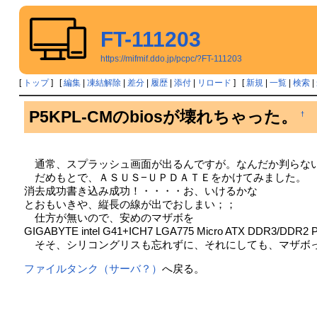
FT-111203
https://mifmif.ddo.jp/pcpc/?FT-111203
[
トップ
] [
編集
|
凍結解除
|
差分
|
履歴
|
添付
|
リロード
] [
新規
|
一覧
|
検索
|
P5KPL-CMのbiosが壊れちゃった。
†
通常、スプラッシュ画面が出るんですが。なんだか判らな
だめもとで、ＡＳＵＳ−ＵＰＤＡＴＥをかけてみました。
消去成功書き込み成功！・・・・お、いけるかな
とおもいきや、縦長の線が出でおしまい；；
仕方が無いので、安めのマザボを
GIGABYTE intel G41+ICH7 LGA775 Micro ATX DDR3/DDR2
そそ、シリコングリスも忘れずに、それにしても、マザボ
ファイルタンク（サーバ？）
へ戻る。