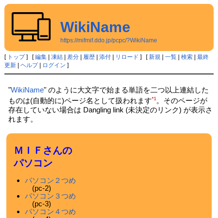
WikiName
https://mifmif.ddo.jp/pcpc/?WikiName
[
トップ
] [
編集
|
凍結
|
差分
|
履歴
|
添付
|
リロード
] [
新規
|
一覧
|
検索
|
最終
更新
|
ヘルプ
|
ログイン
]
"
WikiName
" のように大文字で始まる単語を二つ以上連結した
*1
ものは(自動的に)ページ名として扱われます
。そのページが
存在していない場合は Dangling link (未決定のリンク) が表示さ
れます。
ＭＩＦさんの
パソコン
パソコン２つめ
(pc-2)
パソコン３つめ
(pc-3)
パソコン４つめ