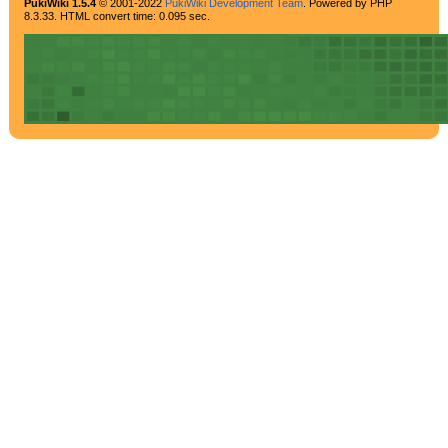
PukiWiki 1.5.4
© 2001-2022
PukiWiki Development Team
. Powered by PHP
8.3.33. HTML convert time: 0.095 sec.