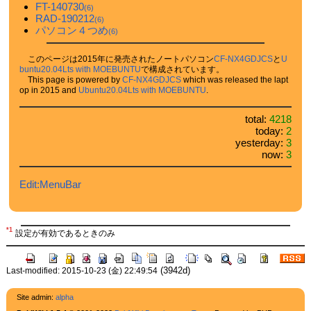
FT-140730
(6)
RAD-190212
(6)
パソコン４つめ
(6)
このページは2015年に発売されたノートパソコン
CF-NX4GDJCS
と
U
buntu20.04Lts with MOEBUNTU
で構成されています。
This page is powered by
CF-NX4GDJCS
which was released the lapt
op in 2015 and
Ubuntu20.04Lts with MOEBUNTU
.
total:
4218
today:
2
yesterday:
3
now:
3
Edit:MenuBar
*1
設定が有効であるときのみ
(3942d)
Last-modified: 2015-10-23 (金) 22:49:54
Site admin:
alpha