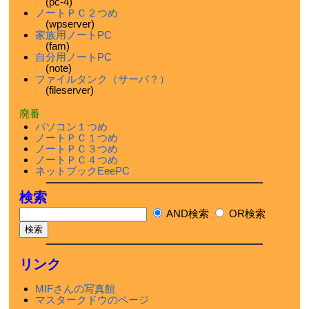
(pc-4)
ノートＰＣ２つめ
(wpserver)
家族用ノートPC
(fam)
自分用ノートPC
(note)
ファイルタンク（サーバ？）
(fileserver)
廃番
パソコン１つめ
ノートＰＣ１つめ
ノートＰＣ３つめ
ノートＰＣ４つめ
ネットブックEeePC
検索
AND検索
OR検索
リンク
MIFさんの写真館
マスタークドウのページ