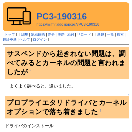
PC3-190316
https://mifmif.ddo.jp/pcpc/?PC3-190316
[
トップ
] [
編集
|
凍結解除
|
差分
|
履歴
|
添付
|
リロード
] [
新規
|
一覧
|
検索
|
最終更新
|
ヘルプ
|
ログイン
]
サスペンドから起きれない問題は、調
べてみるとカーネルの問題と言われま
したが
†
よくよく調べると、違いました。
↑
プロプライエタリドライバとカーネル
オプションで落ち着きました
†
ドライバのインストール