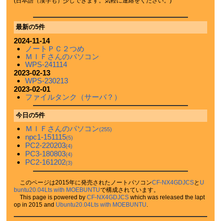
(日本語（漢字も）少しできます。気軽に連絡をください。)
最新の5件
2024-11-14
ノートＰＣ２つめ
ＭＩＦさんのパソコン
WPS-241114
2023-02-13
WPS-230213
2023-02-01
ファイルタンク（サーバ？）
今日の5件
ＭＩＦさんのパソコン
(255)
npc1-151115
(5)
PC2-220203
(4)
PC3-180803
(4)
PC2-161202
(3)
このページは2015年に発売されたノートパソコン
CF-NX4GDJCS
と
U
buntu20.04Lts with MOEBUNTU
で構成されています。
This page is powered by
CF-NX4GDJCS
which was released the lapt
op in 2015 and
Ubuntu20.04Lts with MOEBUNTU
.