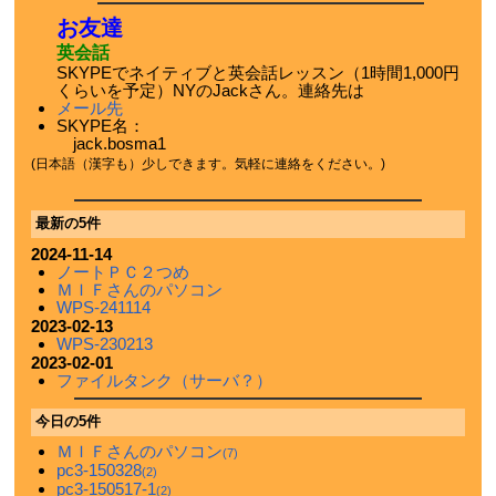
お友達
英会話
SKYPEでネイティブと英会話レッスン（1時間1,000円
くらいを予定）NYのJackさん。連絡先は
メール先
SKYPE名：
jack.bosma1
(日本語（漢字も）少しできます。気軽に連絡をください。)
最新の5件
2024-11-14
ノートＰＣ２つめ
ＭＩＦさんのパソコン
WPS-241114
2023-02-13
WPS-230213
2023-02-01
ファイルタンク（サーバ？）
今日の5件
ＭＩＦさんのパソコン
(7)
pc3-150328
(2)
pc3-150517-1
(2)