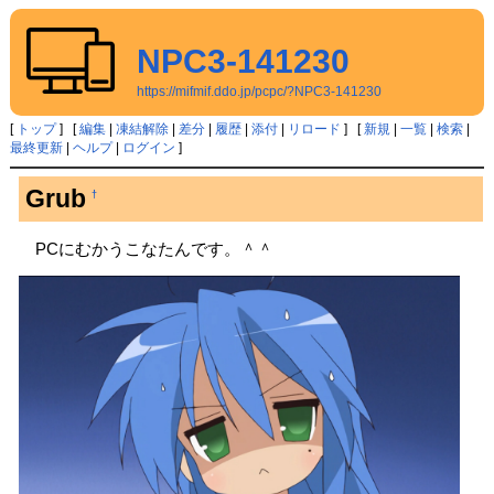
NPC3-141230
https://mifmif.ddo.jp/pcpc/?NPC3-141230
[
トップ
] [
編集
|
凍結解除
|
差分
|
履歴
|
添付
|
リロード
] [
新規
|
一覧
|
検索
|
最終更新
|
ヘルプ
|
ログイン
]
Grub
†
PCにむかうこなたんです。＾＾