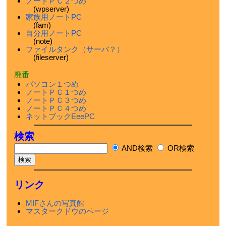
ノートＰＣ２つめ
(wpserver)
家族用ノートPC
(fam)
自分用ノートPC
(note)
ファイルタンク（サーバ？）
(fileserver)
廃番
パソコン１つめ
ノートＰＣ１つめ
ノートＰＣ３つめ
ノートＰＣ４つめ
ネットブックEeePC
検索
AND検索
OR検索
リンク
MIFさんの写真館
マスタークドウのページ