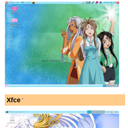
↑
Xfce
†