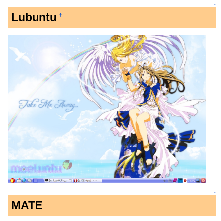
↑
Lubuntu
†
↑
MATE
†