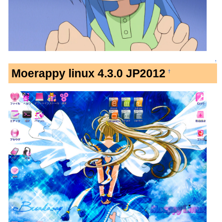
↑
Moerappy linux 4.3.0 JP2012
†