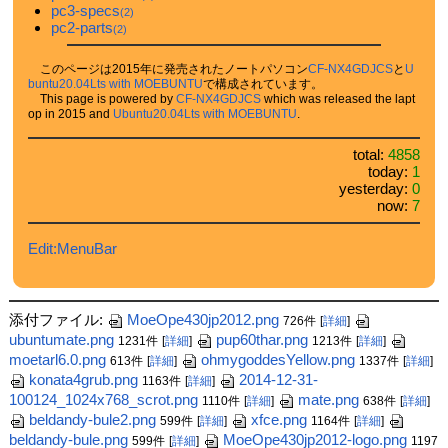
pc3-specs
(2)
pc2-parts
(2)
このページは2015年に発売されたノートパソコン
CF-NX4GDJCS
と
U
buntu20.04Lts with MOEBUNTU
で構成されています。
This page is powered by
CF-NX4GDJCS
which was released the lapt
op in 2015 and
Ubuntu20.04Lts with MOEBUNTU
.
total:
4858
today:
1
yesterday:
0
now:
7
Edit:MenuBar
添付ファイル:
MoeOpe430jp2012.png
726件
[
詳細
]
ubuntumate.png
pup60thar.png
1231件
[
詳細
]
1213件
[
詳細
]
moetarl6.0.png
ohmygoddesYellow.png
613件
[
詳細
]
1337件
[
詳細
]
konata4grub.png
2014-12-31-
1163件
[
詳細
]
100124_1024x768_scrot.png
mate.png
1110件
[
詳細
]
638件
[
詳細
]
beldandy-bule2.png
xfce.png
599件
[
詳細
]
1164件
[
詳細
]
beldandy-bule.png
MoeOpe430jp2012-logo.png
599件
[
詳細
]
1197