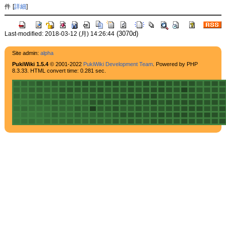
件
[
詳細
]
(3070d)
Last-modified: 2018-03-12 (月) 14:26:44
Site admin:
alpha
PukiWiki 1.5.4
© 2001-2022
PukiWiki Development Team
. Powered by PHP
8.3.33. HTML convert time: 0.281 sec.