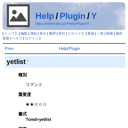
Help
/
Plugin
/
Y
https://mifmif.ddo.jp/?Help/Plugin/Y
[
トップ
] [
編集
|
凍結
|
差分
|
履歴
|
添付
|
リロード
] [
新規
|
一覧
|
検索
|
最終
更新
|
ヘルプ
|
ログイン
]
Prev
Help/Plugin
yetlist
†
種別
コマンド
重要度
★★☆☆☆
書式
?cmd=yetlist