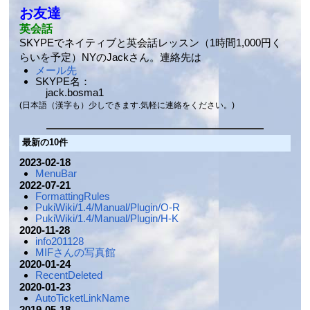
お友達
英会話
SKYPEでネイティブと英会話レッスン（1時間1,000円く
らいを予定）NYのJackさん。連絡先は
メール先
SKYPE名：
jack.bosma1
(日本語（漢字も）少しできます.気軽に連絡をください。)
最新の10件
2023-02-18
MenuBar
2022-07-21
FormattingRules
PukiWiki/1.4/Manual/Plugin/O-R
PukiWiki/1.4/Manual/Plugin/H-K
2020-11-28
info201128
MIFさんの写真館
2020-01-24
RecentDeleted
2020-01-23
AutoTicketLinkName
2019-05-18