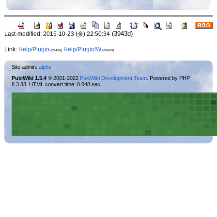
(3943d)
Last-modified: 2015-10-23 (金) 22:50:34
Link:
Help/Plugin
Help/Plugin/W
(3943d)
(3943d)
Site admin:
alpha
PukiWiki 1.5.4
© 2001-2022
PukiWiki Development Team
. Powered by PHP
8.3.33. HTML convert time: 0.048 sec.