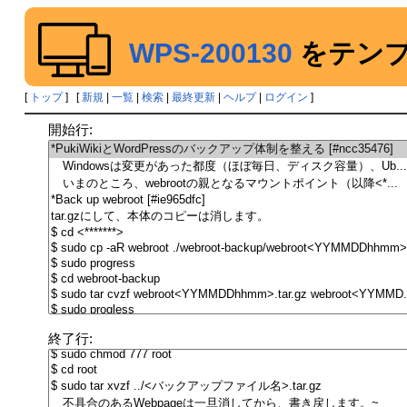
WPS-200130
をテンプ
[
トップ
] [
新規
|
一覧
|
検索
|
最終更新
|
ヘルプ
|
ログイン
]
開始行:
終了行: