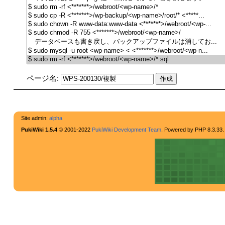
ページ名:
Site admin:
alpha
PukiWiki 1.5.4
© 2001-2022
PukiWiki Development Team
. Powered by PHP 8.3.33.