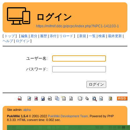
ログイン
https://mifmif.ddo.jp/pcpc/index.php?NPC1-141103-1
[
トップ
] [
編集
|
差分
|
履歴
|
添付
|
リロード
] [
新規
|
一覧
|
検索
|
最終更新
|
ヘルプ
|
ログイン
]
ユーザー名:
パスワード:
Site admin:
alpha
PukiWiki 1.5.4
© 2001-2022
PukiWiki Development Team
. Powered by PHP
8.3.33. HTML convert time: 0.002 sec.