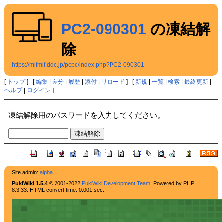
PC2-090301
の凍結解
除
https://mifmif.ddo.jp/pcpc/index.php?PC2-090301
[
トップ
] [
編集
|
差分
|
履歴
|
添付
|
リロード
] [
新規
|
一覧
|
検索
|
最終更新
|
ヘルプ
|
ログイン
]
凍結解除用のパスワードを入力してください。
Site admin:
alpha
PukiWiki 1.5.4
© 2001-2022
PukiWiki Development Team
. Powered by PHP
8.3.33. HTML convert time: 0.001 sec.