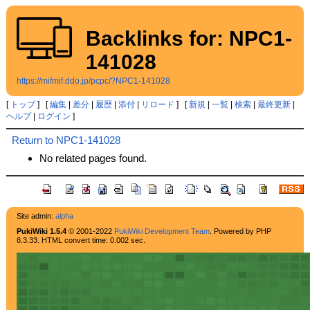
Backlinks for: NPC1-
141028
https://mifmif.ddo.jp/pcpc/?NPC1-141028
[
トップ
] [
編集
|
差分
|
履歴
|
添付
|
リロード
] [
新規
|
一覧
|
検索
|
最終更新
|
ヘルプ
|
ログイン
]
Return to NPC1-141028
No related pages found.
Site admin:
alpha
PukiWiki 1.5.4
© 2001-2022
PukiWiki Development Team
. Powered by PHP
8.3.33. HTML convert time: 0.002 sec.