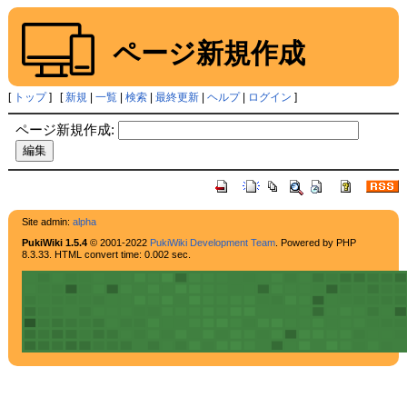
ページ新規作成
[
トップ
] [
新規
|
一覧
|
検索
|
最終更新
|
ヘルプ
|
ログイン
]
ページ新規作成:
Site admin:
alpha
PukiWiki 1.5.4
© 2001-2022
PukiWiki Development Team
. Powered by PHP
8.3.33. HTML convert time: 0.002 sec.