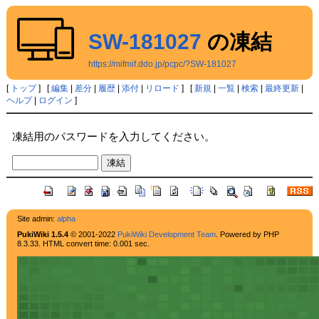
SW-181027
の凍結
https://mifmif.ddo.jp/pcpc/?SW-181027
[
トップ
] [
編集
|
差分
|
履歴
|
添付
|
リロード
] [
新規
|
一覧
|
検索
|
最終更新
|
ヘルプ
|
ログイン
]
凍結用のパスワードを入力してください。
Site admin:
alpha
PukiWiki 1.5.4
© 2001-2022
PukiWiki Development Team
. Powered by PHP
8.3.33. HTML convert time: 0.001 sec.